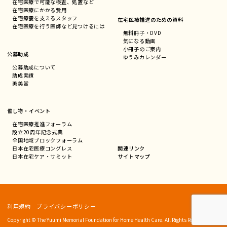
在宅医療で可能な検査、処置など
在宅医療にかかる費用
在宅療養を支えるスタッフ
在宅医療推進のための資料
在宅医療を行う医師など見つけるには
無料冊子・DVD
気になる動画
小冊子のご案内
公募助成
ゆうみカレンダー
公募助成について
助成実績
勇美賞
催し物・イベント
在宅医療推進フォーラム
設立20周年記念式典
全国地域ブロックフォーラム
関連リンク
日本在宅医療コングレス
サイトマップ
日本在宅ケア・サミット
利用規約
プライバシーポリシー
Copyright © The Yuumi Memorial Foundation for Home Health Care. All Rights Reserved