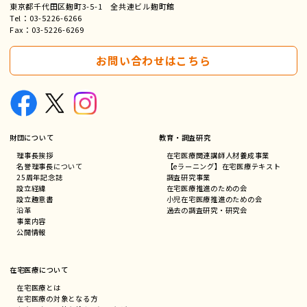
東京都千代田区麹町3-5-1 全共連ビル麹町館
Tel：
03-5226-6266
Fax：03-5226-6269
お問い合わせはこちら
財団について
教育・調査研究
理事長挨拶
在宅医療関連講師人材養成事業
名誉理事長について
【eラーニング】在宅医療テキスト
25周年記念誌
調査研究事業
設立経緯
在宅医療推進のための会
設立趣意書
小児在宅医療推進のための会
沿革
過去の調査研究・研究会
事業内容
公開情報
在宅医療について
在宅医療とは
在宅医療の対象となる方