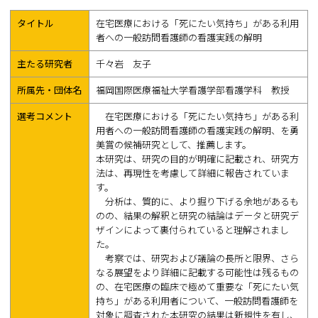
タイトル
在宅医療における「死にたい気持ち」がある利用
者への一般訪問看護師の看護実践の解明
主たる研究者
千々岩 友子
所属先・団体名
福岡国際医療福祉大学看護学部看護学科 教授
選考コメント
在宅医療における「死にたい気持ち」がある利
用者への一般訪問看護師の看護実践の解明、を勇
美賞の候補研究として、推薦します。
本研究は、研究の目的が明確に記載され、研究方
法は、再現性を考慮して詳細に報告されていま
す。
分析は、質的に、より掘り下げる余地があるも
のの、結果の解釈と研究の結論はデータと研究デ
ザインによって裏付られていると理解されまし
た。
考察では、研究および議論の長所と限界、さら
なる展望をより詳細に記載する可能性は残るもの
の、在宅医療の臨床で極めて重要な「死にたい気
持ち」がある利用者について、一般訪問看護師を
対象に調査された本研究の結果は新規性を有し、