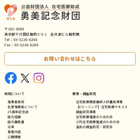
〒102-0083
東京都千代田区麹町3-5-1 全共連ビル麹町館
Tel：
03-5226-6266
Fax：03-5226-6269
お問い合わせはこちら
財団について
教育・調査研究
理事長挨拶
在宅医療関連講師人材養成事業
名誉理事長について
【eラーニング】在宅医療テキスト
25周年記念誌
調査研究事業
設立経緯
在宅医療推進のための会
設立趣意書
小児在宅医療推進のための会
沿革
過去の調査研究・研究会
事業内容
公開情報