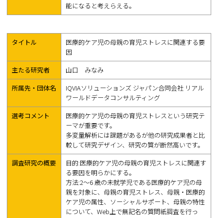
能になると考えらえる。
タイトル
医療的ケア児の母親の育児ストレスに関連する要
因
主たる研究者
山口 みなみ
所属先・団体名
IQVIAソリューションズ ジャパン合同会社 リアル
ワールドデータコンサルティング
選考コメント
医療的ケア児の母親の育児ストレスという研究テ
ーマが重要です。
多変量解析には課題があるが他の研究成果者と比
較して研究デザイン、研究の質が断然高いです。
調査研究の概要
目的:医療的ケア児の母親の育児ストレスに関連す
る要因を明らかにする。
方法:2〜6 歳の未就学児である医療的ケア児の母
親を対象に、母親の育児ストレス、母親・医療的
ケア児の属性、ソーシャルサポート、母親の特性
について、Web上で無記名の質問紙調査を行っ