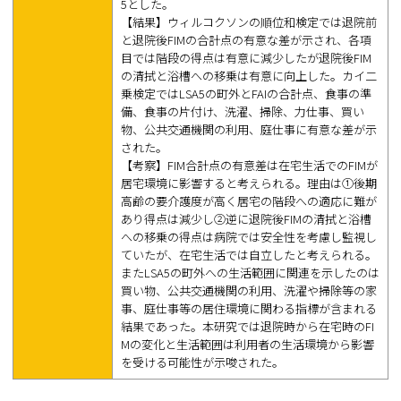
5とした。
【結果】ウィルコクソンの順位和検定では退院前
と退院後FIMの合計点の有意な差が示され、各項
目では階段の得点は有意に減少したが退院後FIM
の清拭と浴槽への移乗は有意に向上した。カイ二
乗検定ではLSA5の町外とFAIの合計点、食事の準
備、食事の片付け、洗濯、掃除、力仕事、買い
物、公共交通機関の利用、庭仕事に有意な差が示
された。
【考察】FIM合計点の有意差は在宅生活でのFIMが
居宅環境に影響すると考えられる。理由は①後期
高齢の要介護度が高く居宅の階段への適応に難が
あり得点は減少し②逆に退院後FIMの清拭と浴槽
への移乗の得点は病院では安全性を考慮し監視し
ていたが、在宅生活では自立したと考えられる。
またLSA5の町外への生活範囲に関連を示したのは
買い物、公共交通機関の利用、洗濯や掃除等の家
事、庭仕事等の居住環境に関わる指標が含まれる
結果であった。本研究では退院時から在宅時のFI
Mの変化と生活範囲は利用者の生活環境から影響
を受ける可能性が示唆された。