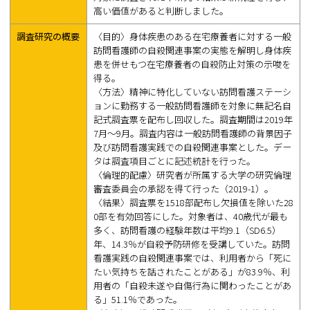
高い価値があると判断しました。
調査研究の概要
〈目的〉身体疾患のある在宅療養者に対する一般
訪問看護師の自殺関連事案の実態を解明し身体疾
患を併せもつ在宅療養者の自殺防止対策の示唆を
得る。
〈方法〉精神に特化していない訪問看護ステーシ
ョンに勤務する一般訪問看護師を対象に無記名自
記式調査票を配布し回収した。調査期間は2019年
7月～9月。調査内容は一般訪問看護師の背景因子
及び訪問看護実践での自殺関連事案とした。デー
タは調査項目ごとに記述統計を行った。
〈倫理的配慮〉研究者が所属する大学の研究倫理
審査委員会の承認を得て行った（2019-1）。
〈結果〉調査票を1518部配布し欠損値を除いた28
0部を有効回答にした。対象者は、40歳代が最も
多く、訪問看護の経験年数は平均9.1（SD6.5）
年、14.3％が自殺予防研修を受講していた。訪問
看護実践の自殺関連事案では、利用者から「死に
たい気持ちを話されたことがある」が83.9％、利
用者の「自殺未遂や自傷行為に関わったことがあ
る」51.1％であった。