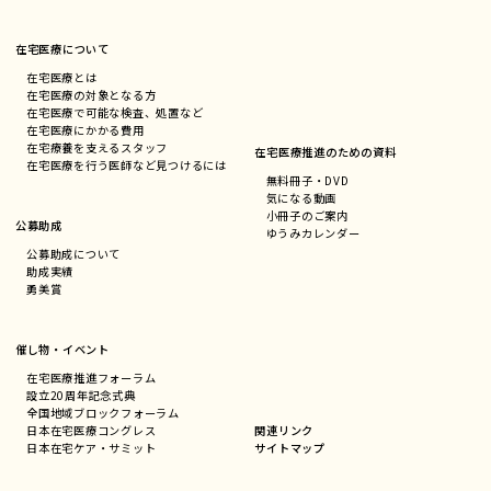
在宅医療について
在宅医療とは
在宅医療の対象となる方
在宅医療で可能な検査、処置など
在宅医療にかかる費用
在宅療養を支えるスタッフ
在宅医療推進のための資料
在宅医療を行う医師など見つけるには
無料冊子・DVD
気になる動画
小冊子のご案内
公募助成
ゆうみカレンダー
公募助成について
助成実績
勇美賞
催し物・イベント
在宅医療推進フォーラム
設立20周年記念式典
全国地域ブロックフォーラム
関連リンク
日本在宅医療コングレス
サイトマップ
日本在宅ケア・サミット