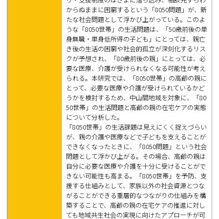
からぬままに困窮するという「8050問題」が、新
たな社会問題として浮かび上がっている。このよ
うな「8050世帯」の生活問題は、「50歳前後の単
身無職・単身低所得の子ども」にとっては、親亡
き後の生活の困窮や社会的孤立が深刻化するリス
クが予想され、「80歳前後の親」にとっては、必
要な医療、介護が受けられなくなる可能性が考え
られる。本研究では、「8050世帯」の高齢の親に
とって、必要な医療や介護が受けられているかど
うかを検討するため、中山間地域を対象に、「80
50世帯」の生活問題と高齢の親の在宅ケアの実態
について分析した。
「8050世帯」の生活課題は見えにくく捉えづらい
が、親の介護や医療などで子どもを支えることが
できなくなったときに、「8050問題」という社会
問題として浮かび上がる。その場合、高齢の親は
自分に必要な医療や介護を十分に受けることがで
きない可能性も高まる。「8050世帯」を予防、支
援する仕組みとして、家族以外の社会資源とつな
がることができる重層的なつながりの仕組みを構
築することで、高齢の親の在宅ケアの推進に対し
ても地域共生社会の実現に向けたアプローチが可