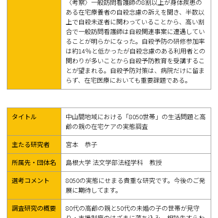
〈考察〉一般訪問看護師の8割以上が身体疾患の
ある在宅療養者の自殺念慮の訴えを聞き、半数以
上で自殺未遂者に関わっていることから、高い割
合で一般訪問看護師は自殺関連事案に遭遇してい
ることが明らかになった。自殺予防の研修参加率
は約14％と低かったが自殺念慮のある利用者との
関わりが多いことから自殺予防教育を受講するこ
とが望まれる。自殺予防対策は、病院だけに留ま
らず、在宅医療においても重要課題である。
タイトル
中山間地域における「8050世帯」の生活問題と高
齢の親の在宅ケアの実態調査
主たる研究者
宮本 恭子
所属先・団体名
島根大学 法文学部法経学科 教授
選考コメント
8050の実態にせまる貴重な研究です。今後のご発
展に期待してます。
調査研究の概要
80代の高齢の親と50代の未婚の子の世帯が見守
り・支援制度のはざまに落ち込み、相談先すらわ