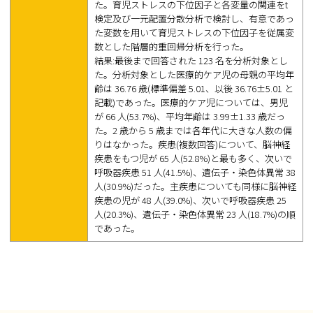
た。育児ストレスの下位因子と各変量の関連をt
検定及び一元配置分散分析で検討し、有意であっ
た変数を用いて育児ストレスの下位因子を従属変
数とした階層的重回帰分析を行った。
結果:最後まで回答された 123 名を分析対象とし
た。分析対象とした医療的ケア児の母親の平均年
齢は 36.76 歳(標準偏差 5.01、以後 36.76±5.01 と
記載)であった。医療的ケア児については、男児
が 66 人(53.7%)、平均年齢は 3.99±1.33 歳だっ
た。2 歳から 5 歳までは各年代に大きな人数の偏
りはなかった。疾患(複数回答)について、脳神経
疾患をもつ児が 65 人(52.8%)と最も多く、次いで
呼吸器疾患 51 人(41.5%)、遺伝子・染色体異常 38
人(30.9%)だった。主疾患についても同様に脳神経
疾患の児が 48 人(39.0%)、次いで呼吸器疾患 25
人(20.3%)、遺伝子・染色体異常 23 人(18.7%)の順
であった。