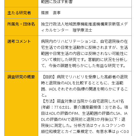
範囲に及ぼす影響
主たる研究者
篠原 直孝
所属先・団体名
独立行政法人地域医療機能推進機構東京新宿メデ
ィカルセンター 理学療法士
選考コメント
病院内のリハビリテーションは、自宅退院後の在
宅生活での日常生活動作に反映されますが、生活
範囲や日常生活の内容には反映されない可能性に
ついて検討した研究です。客観的に状況を分析し
て、今後の課題を明らかにした有益な研究です。
調査研究の概要
【目的】病院でリハビリを受療した高齢者の退院
時と退院後のADLを比較するとともに、生活範
囲、IADLそれぞれの指標の関連を明らかにするこ
と。
【方法】調査対象は当院から自宅退院した47名
(年齢：77.6±81、要介護度最頻値：3)である。項
目はADLの評価のFIM、生活範囲の評価のLSA、IA
DLの評価のFAIで退院前と退院3か月後(以下：退
院後)に測定した。分析方法はウィルコクソンの
順位和検定とカイ二乗検定で、有意水準はｐ＜0.0