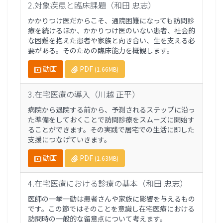
2.対象疾患と臨床課題（和田 忠志）
かかりつけ医だからこそ、通院困難になっても訪問診
療を続けるほか、かかりつけ医のいない患者、社会的
な困難を抱えた患者や家族と向き合い、生を支える必
要がある。そのための臨床能力を概観します。
動画
PDF
(1.66MB)
3.在宅医療の導入（川越 正平）
病院から退院する前から、予測されるステップに沿っ
た準備をしておくことで訪問診療をスムーズに開始す
ることができます。その実践で居宅での生活に即した
支援につなげていきます。
動画
PDF
(1.63MB)
4.在宅医療における診療の基本（和田 忠志）
医師の一挙一動は患者さんや家族に影響を与えるもの
です。この節ではそのことを意識し在宅医療における
訪問時の一般的な留意点について考えます。