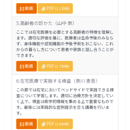
動画
PDF
(1.13MB)
5.高齢者の診かた（山中 崇）
ここでは在宅医療を必要とする高齢者の特徴を理解し
ます。適切な評価を基に、医療者は生命予後のみなら
ず、身体機能や認知機能の予後予測をおこない、これ
からの暮らし方について患者や家族と話し合うことが
できます。
動画
PDF
(1.79MB)
6.在宅医療で実施する検査（泰川 恵吾）
この節では在宅においてベッドサイドで実践できる検
査について学習します。適切に治療方針を決定してい
く上で、検査は医学的情報を集める上で重要なもので
す。最後には実践的な症例提示を交え講義を行いま
す。
動画
PDF
(1.66MB)